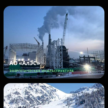
АО «АлЭС»
ЭНЕРГЕТИЧЕСКАЯ ИНФРАСТРУКТУРА