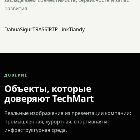
закладываем совместимость, сервисность и запас
развития.
Dahua
Sigur
TRASSIR
TP-Link
Tiandy
ДОВЕРИЕ
Объекты, которые
доверяют TechMart
Реальные изображения из презентации компании:
промышленная, курортная, спортивная и
инфраструктурная среда.