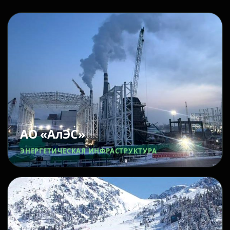
АО «АлЭС»
ЭНЕРГЕТИЧЕСКАЯ ИНФРАСТРУКТУРА