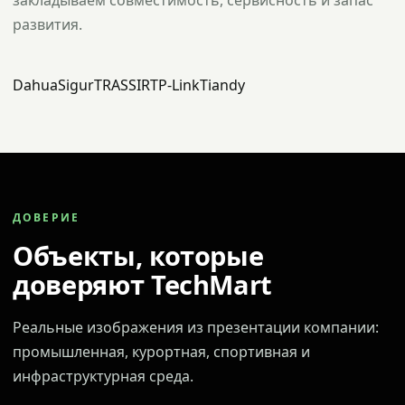
закладываем совместимость, сервисность и запас
развития.
Dahua
Sigur
TRASSIR
TP-Link
Tiandy
ДОВЕРИЕ
Объекты, которые
доверяют TechMart
Реальные изображения из презентации компании:
промышленная, курортная, спортивная и
инфраструктурная среда.