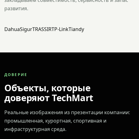
закладываем совместимость, сервисность и запас
развития.
Dahua
Sigur
TRASSIR
TP-Link
Tiandy
ДОВЕРИЕ
Объекты, которые
доверяют TechMart
Реальные изображения из презентации компании:
промышленная, курортная, спортивная и
инфраструктурная среда.