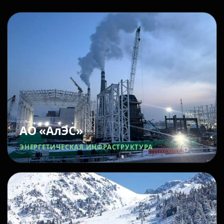
АО «АлЭС»
ЭНЕРГЕТИЧЕСКАЯ ИНФРАСТРУКТУРА