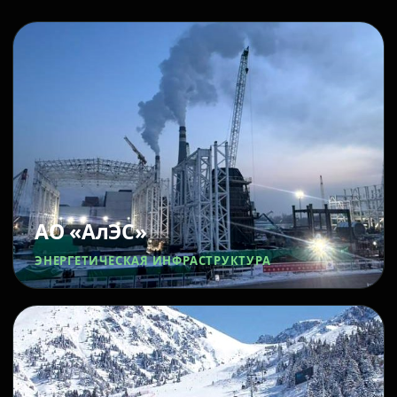
АО «АлЭС»
ЭНЕРГЕТИЧЕСКАЯ ИНФРАСТРУКТУРА