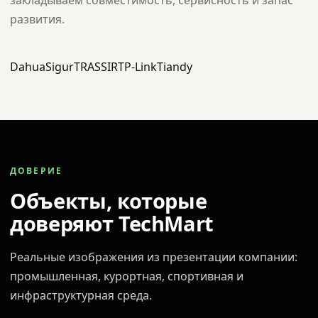
закладываем совместимость, сервисность и запас
развития.
Dahua
Sigur
TRASSIR
TP-Link
Tiandy
ДОВЕРИЕ
Объекты, которые
доверяют TechMart
Реальные изображения из презентации компании:
промышленная, курортная, спортивная и
инфраструктурная среда.