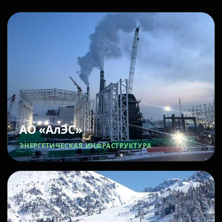
АО «АлЭС»
ЭНЕРГЕТИЧЕСКАЯ ИНФРАСТРУКТУРА