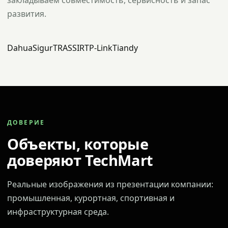
закладываем совместимость, сервисность и запас
развития.
Dahua
Sigur
TRASSIR
TP-Link
Tiandy
ДОВЕРИЕ
Объекты, которые
доверяют TechMart
Реальные изображения из презентации компании:
промышленная, курортная, спортивная и
инфраструктурная среда.