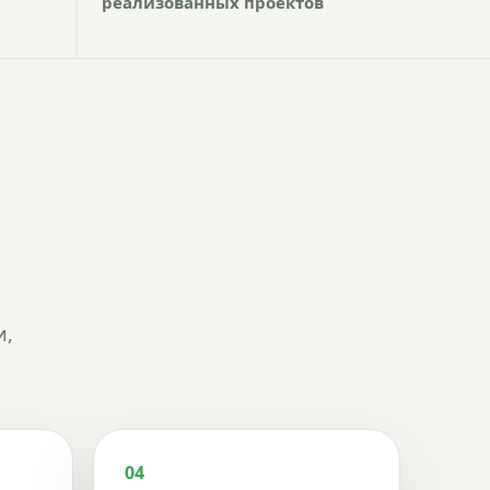
реализованных проектов
и,
04