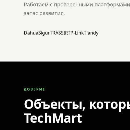
Работаем с проверенными платформами 
запас развития.
Dahua
Sigur
TRASSIR
TP-Link
Tiandy
ДОВЕРИЕ
Объекты, котор
TechMart