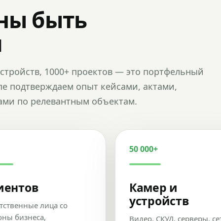
ны быть
и
и устройств, 1000+ проектов — это портфельный
пе подтверждаем опыт кейсами, актами,
ами по релевантным объектам.
50 000+
иентов
Камер и
устройств
тственные лица со
оны бизнеса,
Видео, СКУД, серверы, се