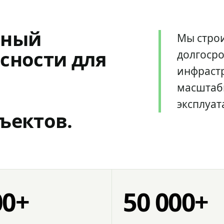
мный
Мы стро
сности для
долгоср
инфрастр
масштаб
эксплуат
ъектов.
00+
50 000+