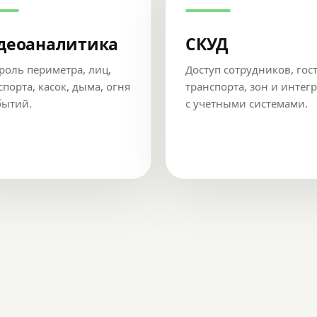
деоаналитика
СКУД
роль периметра, лиц,
Доступ сотрудников, гос
спорта, касок, дыма, огня
транспорта, зон и интег
бытий.
с учетными системами.