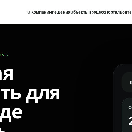
О компании
Решения
Объекты
Процесс
Портал
Конта
RING
ая
ть для
где
О
ь