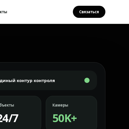
кты
Связаться
Единый контур контроля
бъекты
Камеры
24/7
50K+