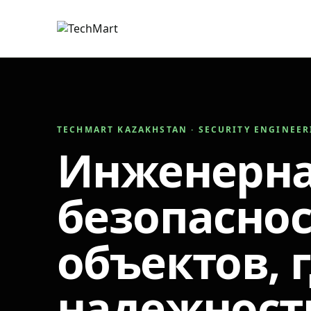
TECHMART KAZAKHSTAN · SECURITY ENGINEE
Инженерн
безопаснос
объектов, 
надежност