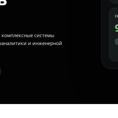
С
м комплексные системы
еоаналитики и инженерной