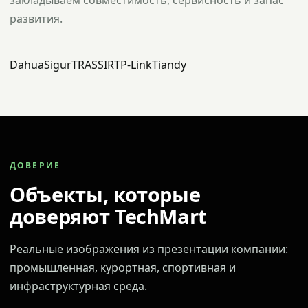
закладываем совместимость, сервисность и запас
развития.
Dahua
Sigur
TRASSIR
TP-Link
Tiandy
ДОВЕРИЕ
Объекты, которые
доверяют TechMart
Реальные изображения из презентации компании:
промышленная, курортная, спортивная и
инфраструктурная среда.