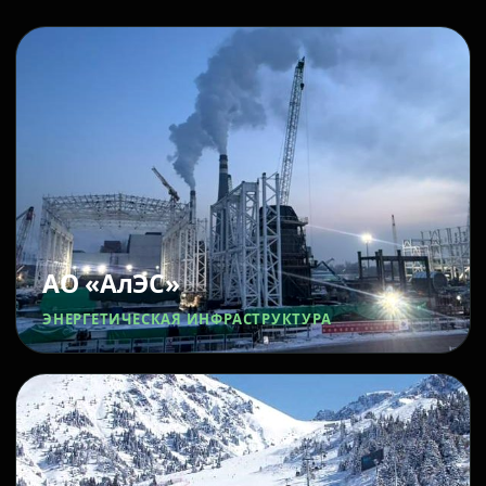
АО «АлЭС»
ЭНЕРГЕТИЧЕСКАЯ ИНФРАСТРУКТУРА