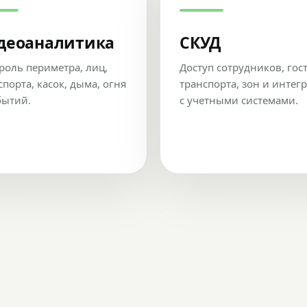
деоаналитика
СКУД
роль периметра, лиц,
Доступ сотрудников, гос
спорта, касок, дыма, огня
транспорта, зон и интег
бытий.
с учетными системами.