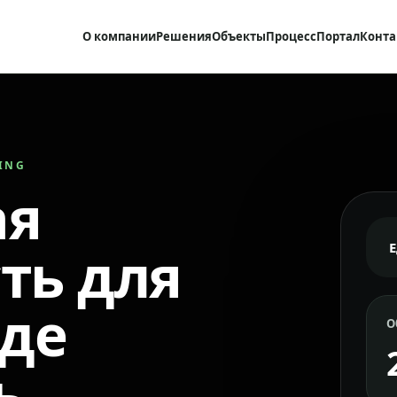
О компании
Решения
Объекты
Процесс
Портал
Конта
RING
ая
ть для
где
О
ь