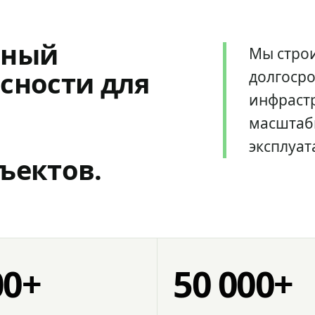
мный
Мы стро
сности для
долгоср
инфрастр
масштаб
эксплуат
ъектов.
00+
50 000+