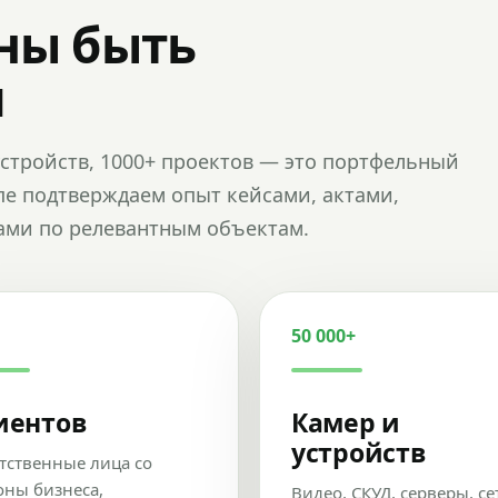
ны быть
и
и устройств, 1000+ проектов — это портфельный
пе подтверждаем опыт кейсами, актами,
ами по релевантным объектам.
50 000+
иентов
Камер и
устройств
тственные лица со
оны бизнеса,
Видео, СКУД, серверы, се