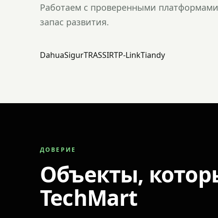
Работаем с проверенными платформами 
запас развития.
Dahua
Sigur
TRASSIR
TP-Link
Tiandy
ДОВЕРИЕ
Объекты, котор
TechMart