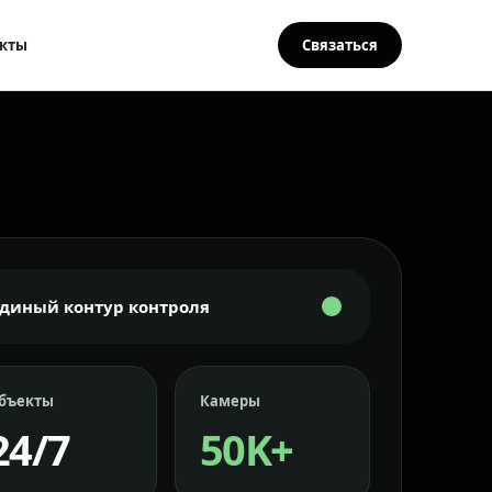
кты
Связаться
Единый контур контроля
бъекты
Камеры
24/7
50K+