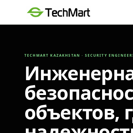
TECHMART KAZAKHSTAN · SECURITY ENGINEE
Инженерн
безопаснос
объектов, 
надежност