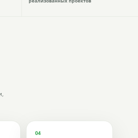
реализованных проектов
и,
04