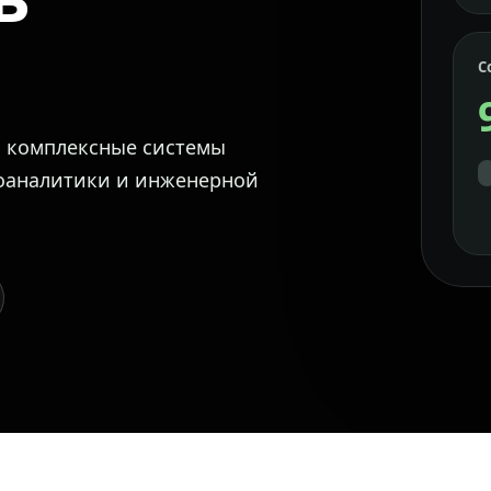
С
м комплексные системы
еоаналитики и инженерной