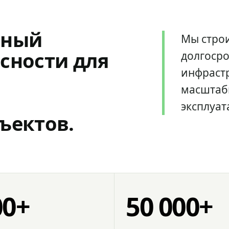
мный
Мы стро
сности для
долгоср
инфрастр
масштаб
эксплуат
ъектов.
00+
50 000+