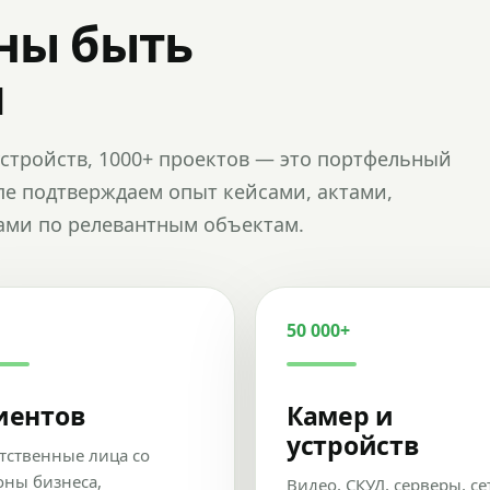
ны быть
и
и устройств, 1000+ проектов — это портфельный
пе подтверждаем опыт кейсами, актами,
ами по релевантным объектам.
50 000+
иентов
Камер и
устройств
тственные лица со
оны бизнеса,
Видео, СКУД, серверы, се