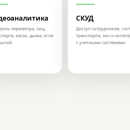
деоаналитика
СКУД
роль периметра, лиц,
Доступ сотрудников, гос
спорта, касок, дыма, огня
транспорта, зон и интег
бытий.
с учетными системами.