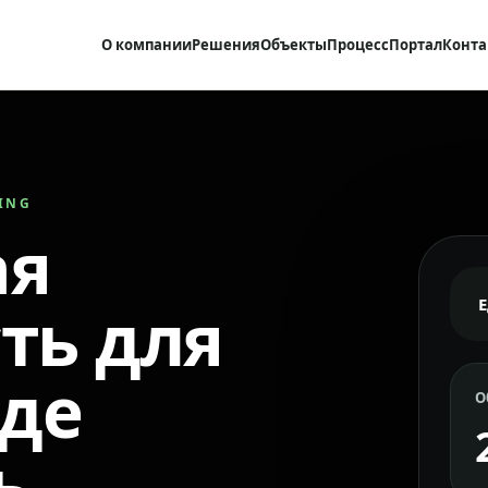
О компании
Решения
Объекты
Процесс
Портал
Конта
RING
ая
ть для
где
О
ь