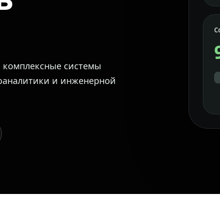
С
м комплексные системы
еоаналитики и инженерной