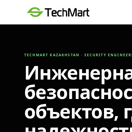
TECHMART KAZAKHSTAN · SECURITY ENGINEE
Инженерн
безопаснос
объектов, 
надежност