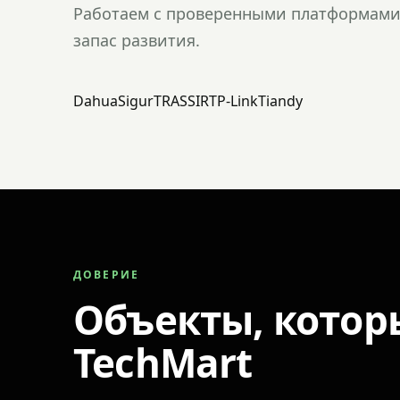
Работаем с проверенными платформами 
запас развития.
Dahua
Sigur
TRASSIR
TP-Link
Tiandy
ДОВЕРИЕ
Объекты, котор
TechMart