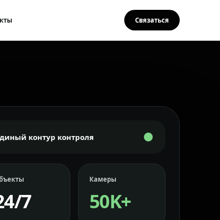
кты
Связаться
Единый контур контроля
бъекты
Камеры
24/7
50K+