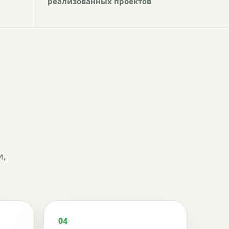
реализованных проектов
и,
04