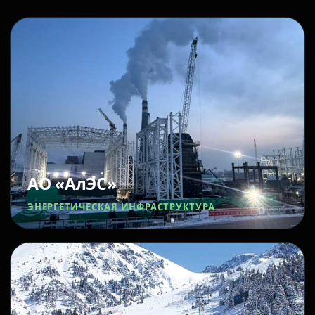
АО «АлЭС»
ЭНЕРГЕТИЧЕСКАЯ ИНФРАСТРУКТУРА