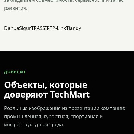
закладываем совместимость, сервисность и запас
развития.
Dahua
Sigur
TRASSIR
TP-Link
Tiandy
ДОВЕРИЕ
Объекты, которые
доверяют TechMart
Реальные изображения из презентации компании:
промышленная, курортная, спортивная и
инфраструктурная среда.