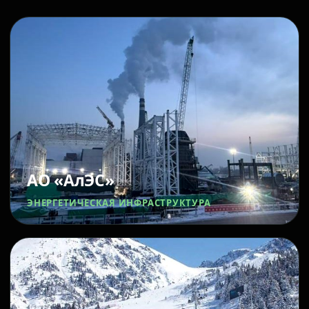
АО «АлЭС»
ЭНЕРГЕТИЧЕСКАЯ ИНФРАСТРУКТУРА