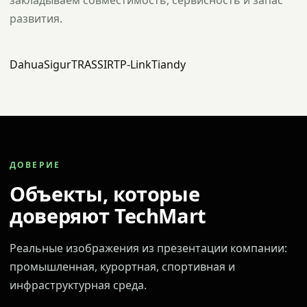
закладываем совместимость, сервисность и запас
развития.
Dahua
Sigur
TRASSIR
TP-Link
Tiandy
ДОВЕРИЕ
Объекты, которые
доверяют TechMart
Реальные изображения из презентации компании:
промышленная, курортная, спортивная и
инфраструктурная среда.