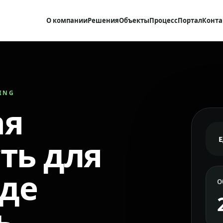
О компании
Решения
Объекты
Процесс
Портал
Конта
RING
ая
ть для
где
О
ь