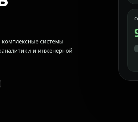
С
м комплексные системы
еоаналитики и инженерной