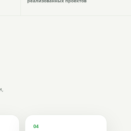
реализованных проектов
и,
04