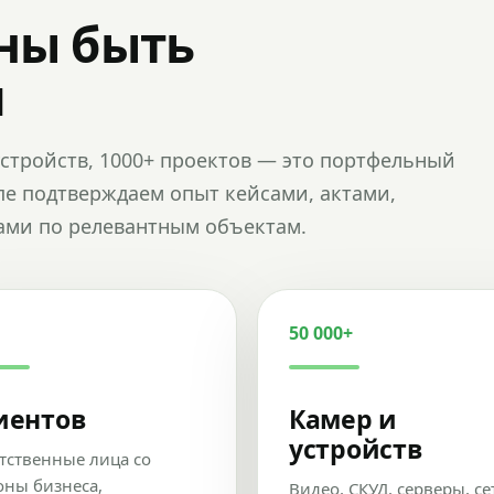
ны быть
и
и устройств, 1000+ проектов — это портфельный
пе подтверждаем опыт кейсами, актами,
ами по релевантным объектам.
50 000+
иентов
Камер и
устройств
тственные лица со
оны бизнеса,
Видео, СКУД, серверы, се