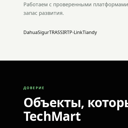
Работаем с проверенными платформами 
запас развития.
Dahua
Sigur
TRASSIR
TP-Link
Tiandy
ДОВЕРИЕ
Объекты, котор
TechMart