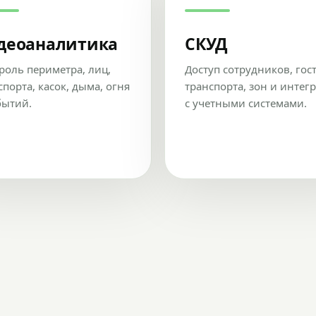
деоаналитика
СКУД
роль периметра, лиц,
Доступ сотрудников, гос
спорта, касок, дыма, огня
транспорта, зон и интег
бытий.
с учетными системами.