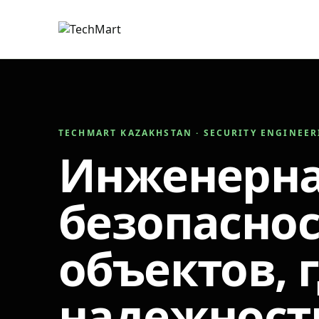
TECHMART KAZAKHSTAN · SECURITY ENGINEE
Инженерн
безопаснос
объектов, 
надежност