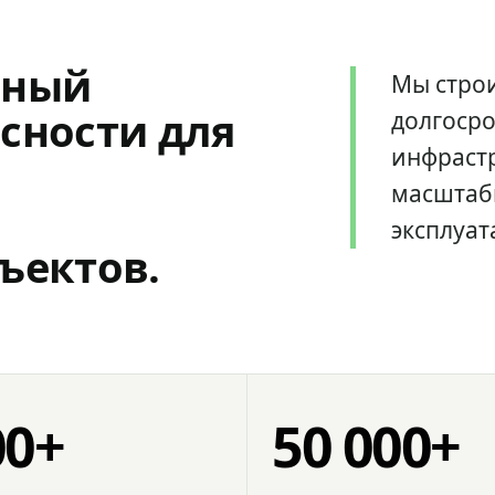
мный
Мы стро
сности для
долгоср
инфрастр
масштаб
эксплуат
ъектов.
00+
50 000+