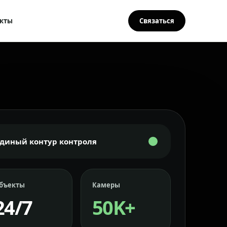
кты
Связаться
Единый контур контроля
бъекты
Камеры
24/7
50K+