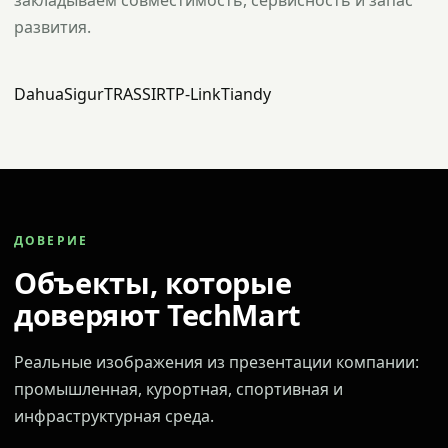
закладываем совместимость, сервисность и запас
развития.
Dahua
Sigur
TRASSIR
TP-Link
Tiandy
ДОВЕРИЕ
Объекты, которые
доверяют TechMart
Реальные изображения из презентации компании:
промышленная, курортная, спортивная и
инфраструктурная среда.