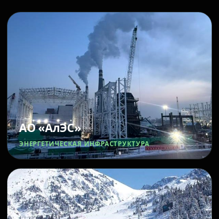
АО «АлЭС»
ЭНЕРГЕТИЧЕСКАЯ ИНФРАСТРУКТУРА