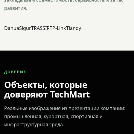
закладываем совместимость, сервисность и запас
развития.
Dahua
Sigur
TRASSIR
TP-Link
Tiandy
ДОВЕРИЕ
Объекты, которые
доверяют TechMart
Реальные изображения из презентации компании:
промышленная, курортная, спортивная и
инфраструктурная среда.