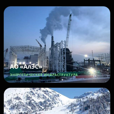
АО «АлЭС»
ЭНЕРГЕТИЧЕСКАЯ ИНФРАСТРУКТУРА