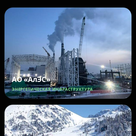
АО «АлЭС»
ЭНЕРГЕТИЧЕСКАЯ ИНФРАСТРУКТУРА