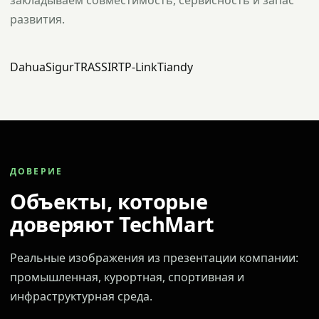
закладываем совместимость, сервисность и запас
развития.
Dahua
Sigur
TRASSIR
TP-Link
Tiandy
ДОВЕРИЕ
Объекты, которые
доверяют TechMart
Реальные изображения из презентации компании:
промышленная, курортная, спортивная и
инфраструктурная среда.