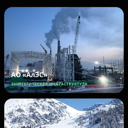
АО «АлЭС»
ЭНЕРГЕТИЧЕСКАЯ ИНФРАСТРУКТУРА