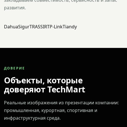
закладываем совместимость, сервисность и запас
развития.
Dahua
Sigur
TRASSIR
TP-Link
Tiandy
ДОВЕРИЕ
Объекты, которые
доверяют TechMart
Реальные изображения из презентации компании:
промышленная, курортная, спортивная и
инфраструктурная среда.