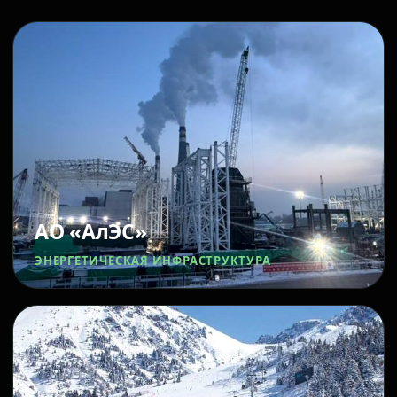
АО «АлЭС»
ЭНЕРГЕТИЧЕСКАЯ ИНФРАСТРУКТУРА