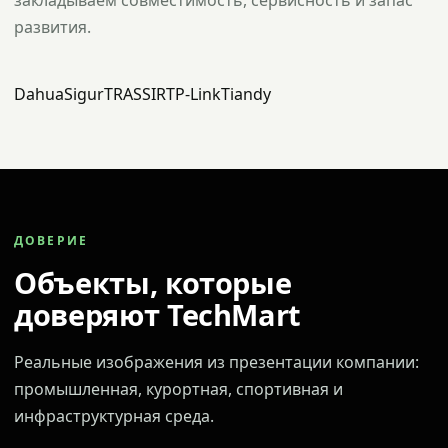
закладываем совместимость, сервисность и запас
развития.
Dahua
Sigur
TRASSIR
TP-Link
Tiandy
ДОВЕРИЕ
Объекты, которые
доверяют TechMart
Реальные изображения из презентации компании:
промышленная, курортная, спортивная и
инфраструктурная среда.