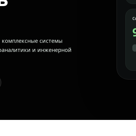
С
м комплексные системы
еоаналитики и инженерной