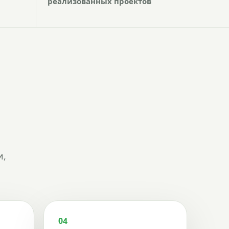
реализованных проектов
и,
04