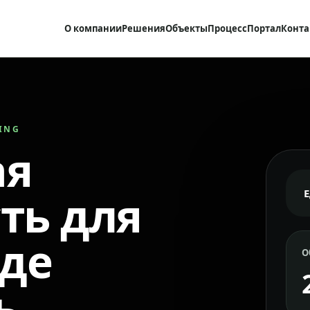
О компании
Решения
Объекты
Процесс
Портал
Конта
RING
ая
ть для
где
О
ь