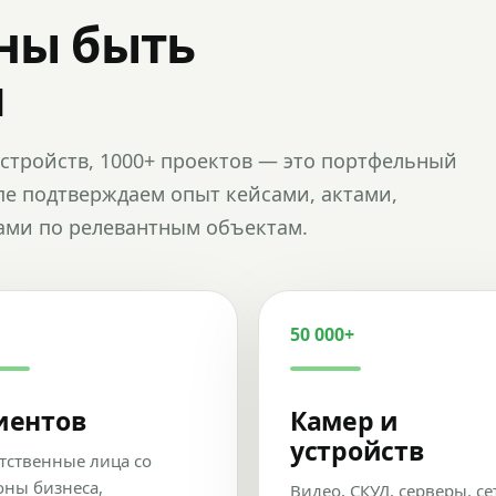
ны быть
и
и устройств, 1000+ проектов — это портфельный
пе подтверждаем опыт кейсами, актами,
ами по релевантным объектам.
50 000+
иентов
Камер и
устройств
тственные лица со
оны бизнеса,
Видео, СКУД, серверы, се