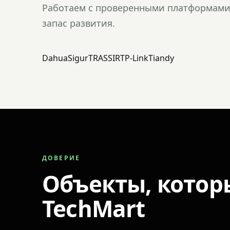
Работаем с проверенными платформами 
запас развития.
Dahua
Sigur
TRASSIR
TP-Link
Tiandy
ДОВЕРИЕ
Объекты, котор
TechMart