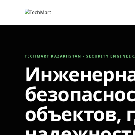
TECHMART KAZAKHSTAN · SECURITY ENGINEE
Инженерн
безопаснос
объектов, 
надежност