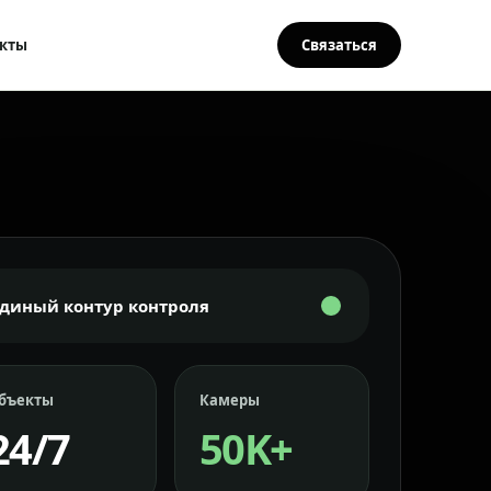
кты
Связаться
Единый контур контроля
бъекты
Камеры
24/7
50K+