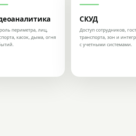
деоаналитика
СКУД
роль периметра, лиц,
Доступ сотрудников, гос
спорта, касок, дыма, огня
транспорта, зон и интег
бытий.
с учетными системами.