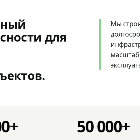
мный
Мы стро
сности для
долгоср
инфрастр
масштаб
эксплуат
ъектов.
00+
50 000+