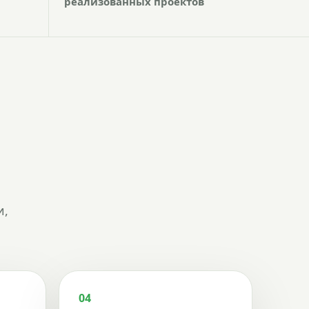
реализованных проектов
и,
04