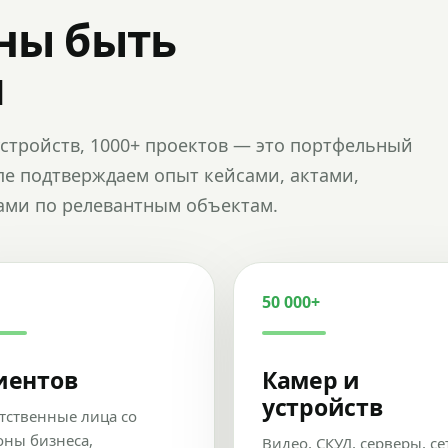
ны быть
и
и устройств, 1000+ проектов — это портфельный
пе подтверждаем опыт кейсами, актами,
ами по релевантным объектам.
50 000+
иентов
Камер и
устройств
тственные лица со
оны бизнеса,
Видео, СКУД, серверы, се