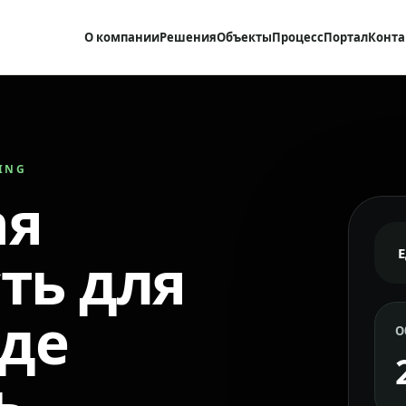
О компании
Решения
Объекты
Процесс
Портал
Конта
RING
ая
ть для
где
О
ь