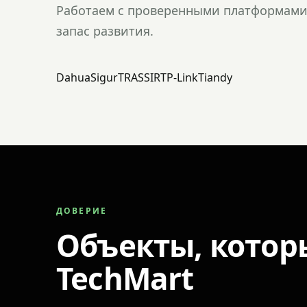
Работаем с проверенными платформами 
запас развития.
Dahua
Sigur
TRASSIR
TP-Link
Tiandy
ДОВЕРИЕ
Объекты, котор
TechMart