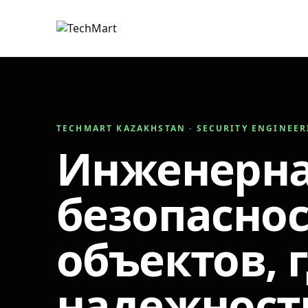
TECHMART KAZAKHSTAN · SECURITY ENGINEE
Инженерн
безопаснос
объектов, 
надежност