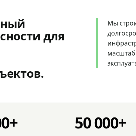
мный
Мы стро
сности для
долгоср
инфрастр
масштаб
эксплуат
ъектов.
00+
50 000+