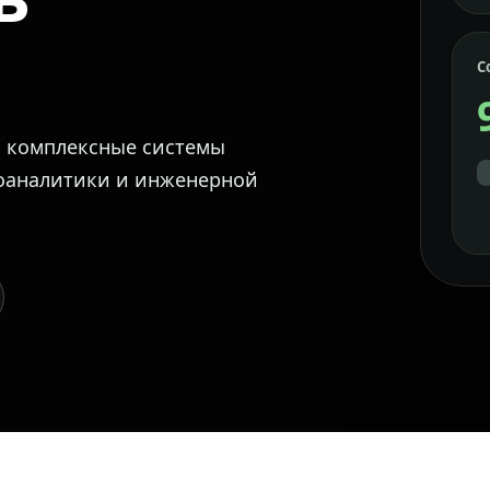
С
м комплексные системы
еоаналитики и инженерной