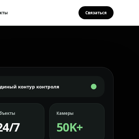
кты
Связаться
Единый контур контроля
бъекты
Камеры
24/7
50K+