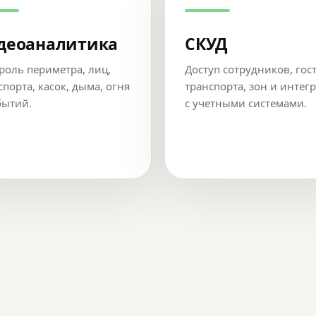
деоаналитика
СКУД
роль периметра, лиц,
Доступ сотрудников, гос
спорта, касок, дыма, огня
транспорта, зон и интег
бытий.
с учетными системами.