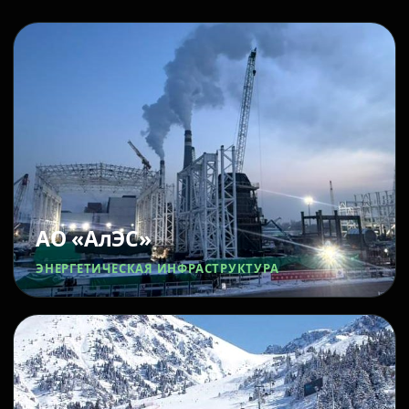
АО «АлЭС»
ЭНЕРГЕТИЧЕСКАЯ ИНФРАСТРУКТУРА