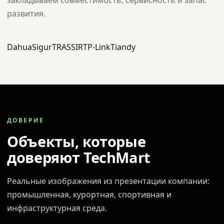
закладываем совместимость, сервисность и запас
развития.
Dahua
Sigur
TRASSIR
TP-Link
Tiandy
ДОВЕРИЕ
Объекты, которые
доверяют TechMart
Реальные изображения из презентации компании:
промышленная, курортная, спортивная и
инфраструктурная среда.