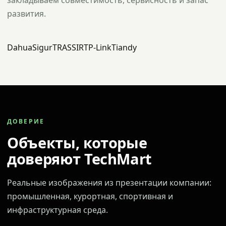
закладываем совместимость, сервисность и запас
развития.
Dahua
Sigur
TRASSIR
TP-Link
Tiandy
ДОВЕРИЕ
Объекты, которые
доверяют TechMart
Реальные изображения из презентации компании:
промышленная, курортная, спортивная и
инфраструктурная среда.