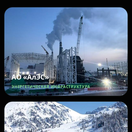
АО «АлЭС»
ЭНЕРГЕТИЧЕСКАЯ ИНФРАСТРУКТУРА