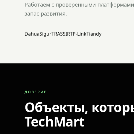
Работаем с проверенными платформами 
запас развития.
Dahua
Sigur
TRASSIR
TP-Link
Tiandy
ДОВЕРИЕ
Объекты, котор
TechMart