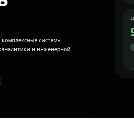
С
м комплексные системы
еоаналитики и инженерной