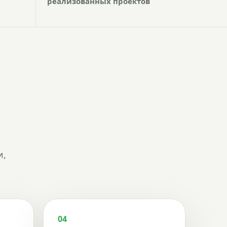
реализованных проектов
и,
04