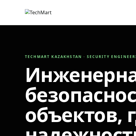
TECHMART KAZAKHSTAN · SECURITY ENGINEE
Инженерн
безопаснос
объектов, 
надежност