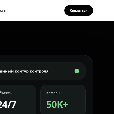
кты
Связаться
Единый контур контроля
бъекты
Камеры
24/7
50K+