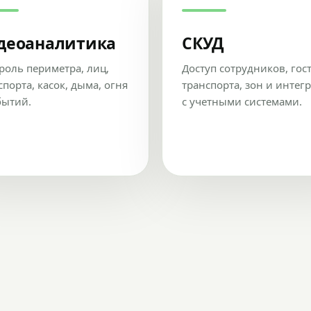
деоаналитика
СКУД
роль периметра, лиц,
Доступ сотрудников, гос
спорта, касок, дыма, огня
транспорта, зон и интег
бытий.
с учетными системами.