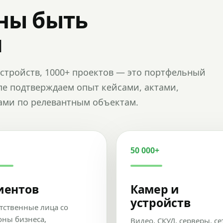
ны быть
и
и устройств, 1000+ проектов — это портфельный
пе подтверждаем опыт кейсами, актами,
ами по релевантным объектам.
50 000+
иентов
Камер и
устройств
тственные лица со
оны бизнеса,
Видео, СКУД, серверы, се