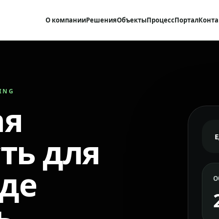
О компании
Решения
Объекты
Процесс
Портал
Конта
RING
ая
ть для
где
О
ь