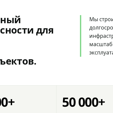
мный
Мы стро
сности для
долгоср
инфрастр
масштаб
эксплуат
ъектов.
00+
50 000+