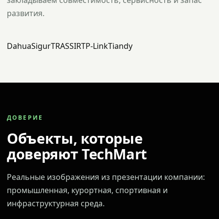
закладываем совместимость, сервисность и запас
развития.
Dahua
Sigur
TRASSIR
TP-Link
Tiandy
ДОВЕРИЕ
Объекты, которые
доверяют TechMart
Реальные изображения из презентации компании:
промышленная, курортная, спортивная и
инфраструктурная среда.