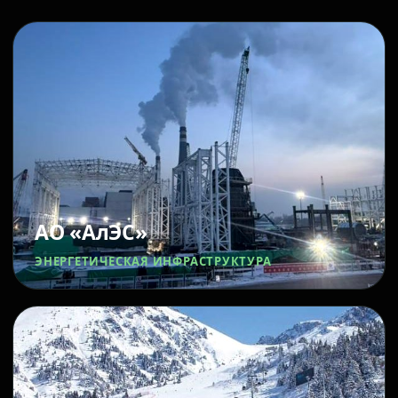
АО «АлЭС»
ЭНЕРГЕТИЧЕСКАЯ ИНФРАСТРУКТУРА