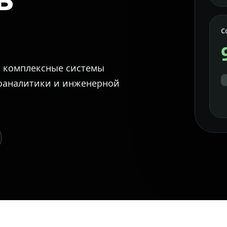
С
м комплексные системы
еоаналитики и инженерной