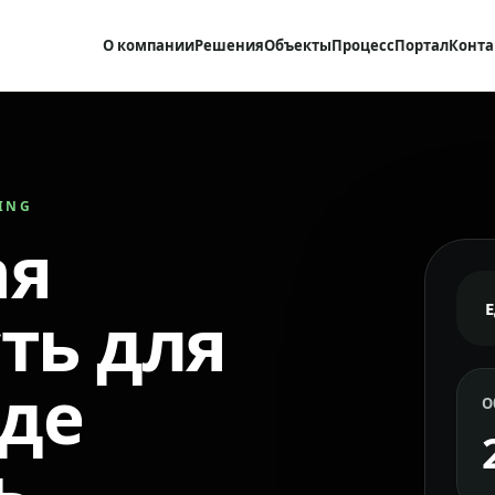
О компании
Решения
Объекты
Процесс
Портал
Конта
RING
ая
ть для
где
О
ь