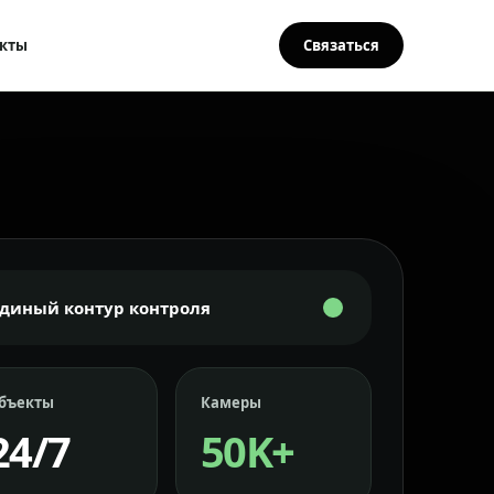
кты
Связаться
Единый контур контроля
бъекты
Камеры
24/7
50K+