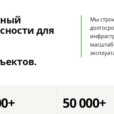
мный
Мы стро
сности для
долгоср
инфрастр
масштаб
эксплуат
ъектов.
00+
50 000+