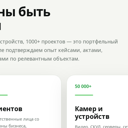
ны быть
и
и устройств, 1000+ проектов — это портфельный
пе подтверждаем опыт кейсами, актами,
ами по релевантным объектам.
50 000+
иентов
Камер и
устройств
тственные лица со
оны бизнеса,
Видео, СКУД, серверы, се