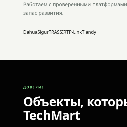
Работаем с проверенными платформами 
запас развития.
Dahua
Sigur
TRASSIR
TP-Link
Tiandy
ДОВЕРИЕ
Объекты, котор
TechMart