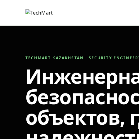
TECHMART KAZAKHSTAN · SECURITY ENGINEE
Инженерн
безопаснос
объектов, 
надежност