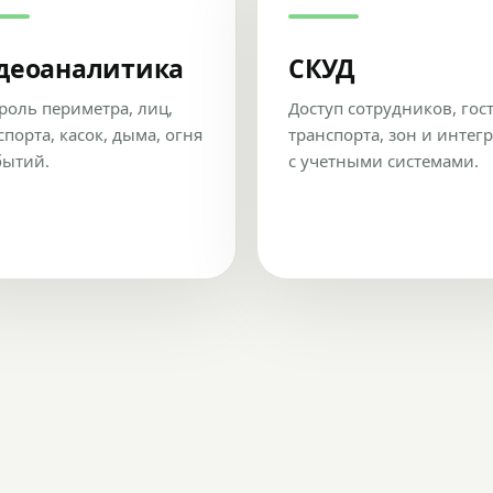
деоаналитика
СКУД
роль периметра, лиц,
Доступ сотрудников, гос
спорта, касок, дыма, огня
транспорта, зон и интег
бытий.
с учетными системами.