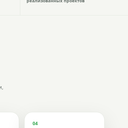
реализованных проектов
и,
04