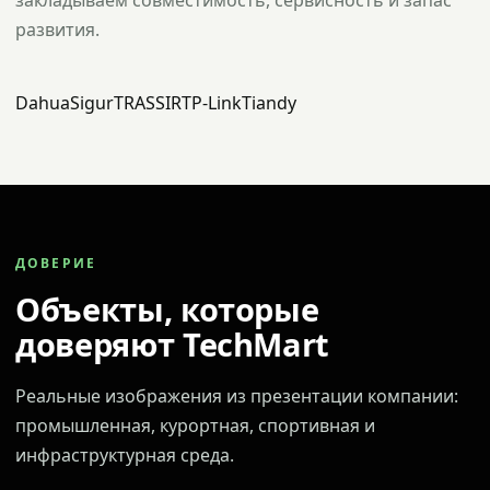
закладываем совместимость, сервисность и запас
развития.
Dahua
Sigur
TRASSIR
TP-Link
Tiandy
ДОВЕРИЕ
Объекты, которые
доверяют TechMart
Реальные изображения из презентации компании:
промышленная, курортная, спортивная и
инфраструктурная среда.