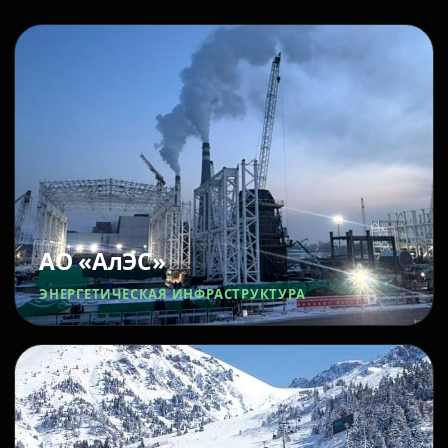
АО «АлЭС»
ЭНЕРГЕТИЧЕСКАЯ ИНФРАСТРУКТУРА