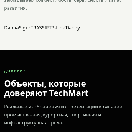
закладываем совместимость, сервисность и запас
развития.
Dahua
Sigur
TRASSIR
TP-Link
Tiandy
ДОВЕРИЕ
Объекты, которые
доверяют TechMart
Реальные изображения из презентации компании:
промышленная, курортная, спортивная и
инфраструктурная среда.