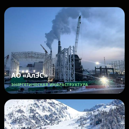
АО «АлЭС»
ЭНЕРГЕТИЧЕСКАЯ ИНФРАСТРУКТУРА