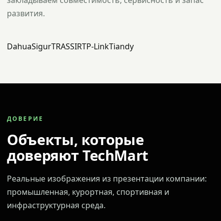
закладываем совместимость, сервисность и запас
развития.
Dahua
Sigur
TRASSIR
TP-Link
Tiandy
ДОВЕРИЕ
Объекты, которые
доверяют TechMart
Реальные изображения из презентации компании:
промышленная, курортная, спортивная и
инфраструктурная среда.