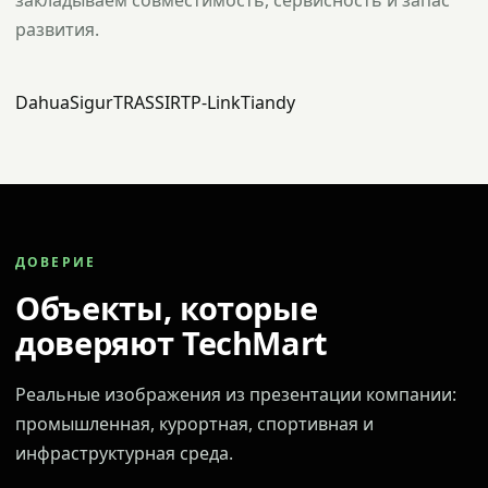
закладываем совместимость, сервисность и запас
развития.
Dahua
Sigur
TRASSIR
TP-Link
Tiandy
ДОВЕРИЕ
Объекты, которые
доверяют TechMart
Реальные изображения из презентации компании:
промышленная, курортная, спортивная и
инфраструктурная среда.