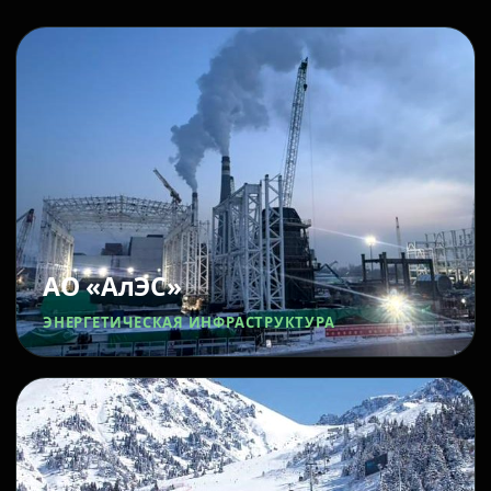
АО «АлЭС»
ЭНЕРГЕТИЧЕСКАЯ ИНФРАСТРУКТУРА