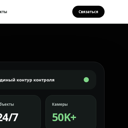
кты
Связаться
Единый контур контроля
бъекты
Камеры
24/7
50K+