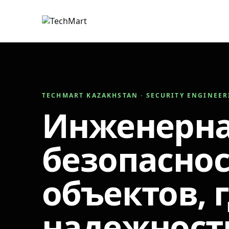
TECHMART KAZAKHSTAN · SECURITY ENGINEE
Инженерн
безопаснос
объектов, 
надежност