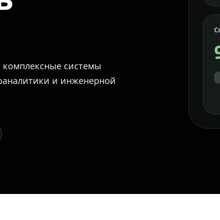
С
м комплексные системы
еоаналитики и инженерной