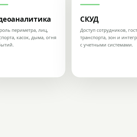
деоаналитика
СКУД
роль периметра, лиц,
Доступ сотрудников, гос
спорта, касок, дыма, огня
транспорта, зон и интег
бытий.
с учетными системами.