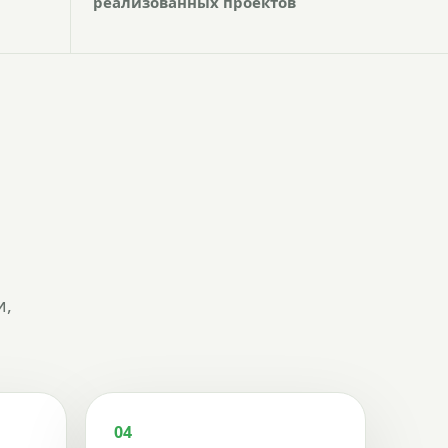
реализованных проектов
и,
04