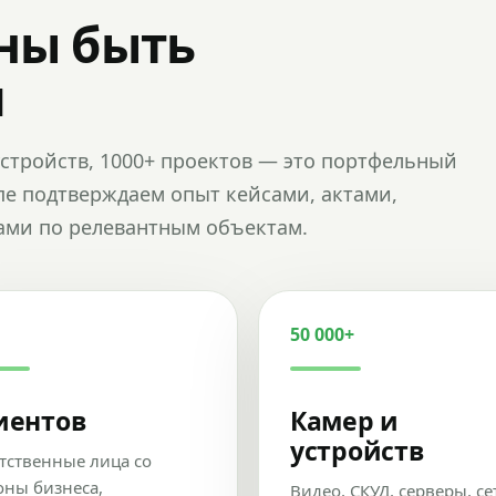
ны быть
и
и устройств, 1000+ проектов — это портфельный
пе подтверждаем опыт кейсами, актами,
ами по релевантным объектам.
50 000+
иентов
Камер и
устройств
тственные лица со
оны бизнеса,
Видео, СКУД, серверы, се