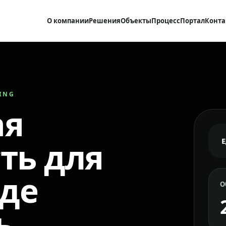
О компании
Решения
Объекты
Процесс
Портал
Конта
RING
ая
ть для
где
О
ь