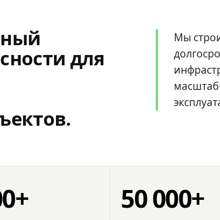
мный
Мы стро
сности для
долгоср
инфрастр
масштаб
эксплуат
ъектов.
00+
50 000+