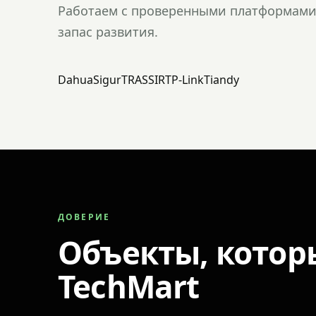
Работаем с проверенными платформами 
запас развития.
Dahua
Sigur
TRASSIR
TP-Link
Tiandy
ДОВЕРИЕ
Объекты, котор
TechMart