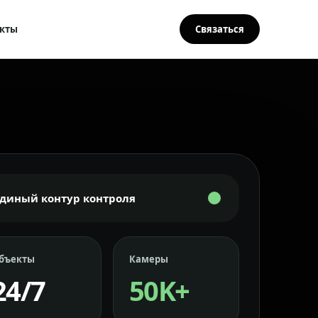
кты
Связаться
Единый контур контроля
бъекты
Камеры
24/7
50K+