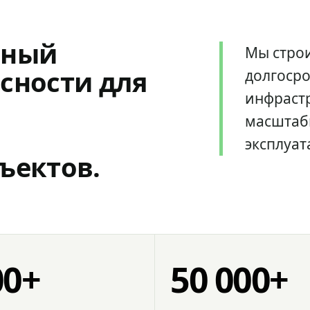
мный
Мы стро
сности для
долгоср
инфрастр
масштаб
эксплуат
ъектов.
00+
50 000+