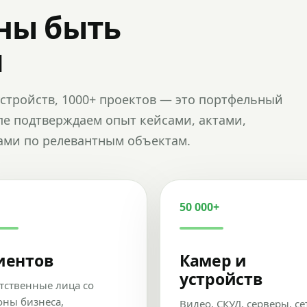
ны быть
и
и устройств, 1000+ проектов — это портфельный
пе подтверждаем опыт кейсами, актами,
ами по релевантным объектам.
50 000+
иентов
Камер и
устройств
тственные лица со
оны бизнеса,
Видео, СКУД, серверы, се