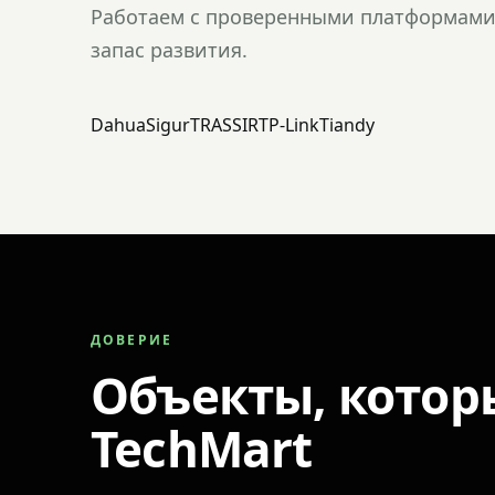
Работаем с проверенными платформами 
запас развития.
Dahua
Sigur
TRASSIR
TP-Link
Tiandy
ДОВЕРИЕ
Объекты, котор
TechMart