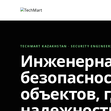
TECHMART KAZAKHSTAN · SECURITY ENGINEE
Инженерн
безопаснос
объектов, 
надежност