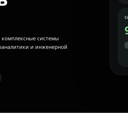
С
м комплексные системы
еоаналитики и инженерной