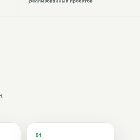
реализованных проектов
и,
04