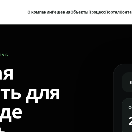
О компании
Решения
Объекты
Процесс
Портал
Конта
RING
ая
ть для
где
О
ь