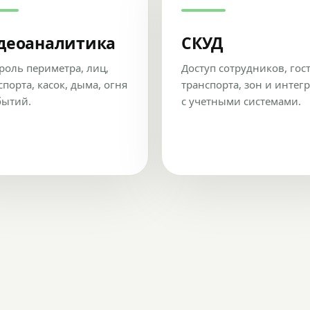
деоаналитика
СКУД
роль периметра, лиц,
Доступ сотрудников, гос
спорта, касок, дыма, огня
транспорта, зон и интег
бытий.
с учетными системами.