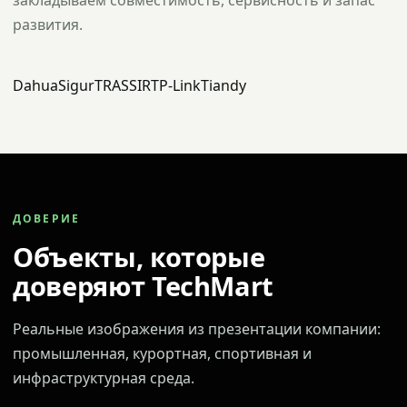
закладываем совместимость, сервисность и запас
развития.
Dahua
Sigur
TRASSIR
TP-Link
Tiandy
ДОВЕРИЕ
Объекты, которые
доверяют TechMart
Реальные изображения из презентации компании:
промышленная, курортная, спортивная и
инфраструктурная среда.