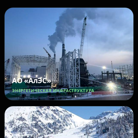
АО «АлЭС»
ЭНЕРГЕТИЧЕСКАЯ ИНФРАСТРУКТУРА