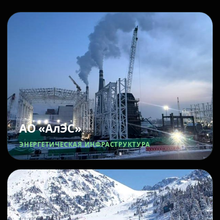
АО «АлЭС»
ЭНЕРГЕТИЧЕСКАЯ ИНФРАСТРУКТУРА