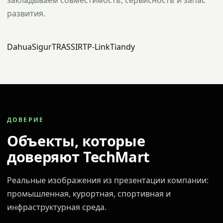
закладываем совместимость, сервисность и запас
развития.
Dahua
Sigur
TRASSIR
TP-Link
Tiandy
ДОВЕРИЕ
Объекты, которые
доверяют TechMart
Реальные изображения из презентации компании:
промышленная, курортная, спортивная и
инфраструктурная среда.