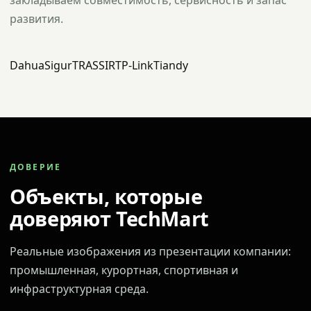
закладываем совместимость, сервисность и запас
развития.
Dahua
Sigur
TRASSIR
TP-Link
Tiandy
ДОВЕРИЕ
Объекты, которые
доверяют TechMart
Реальные изображения из презентации компании:
промышленная, курортная, спортивная и
инфраструктурная среда.