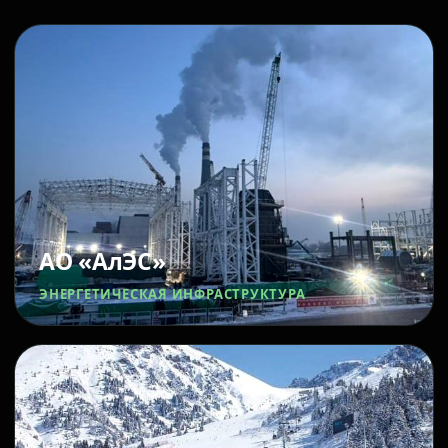
АО «АлЭС»
ЭНЕРГЕТИЧЕСКАЯ ИНФРАСТРУКТУРА