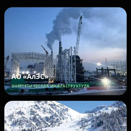
АО «АлЭС»
ЭНЕРГЕТИЧЕСКАЯ ИНФРАСТРУКТУРА