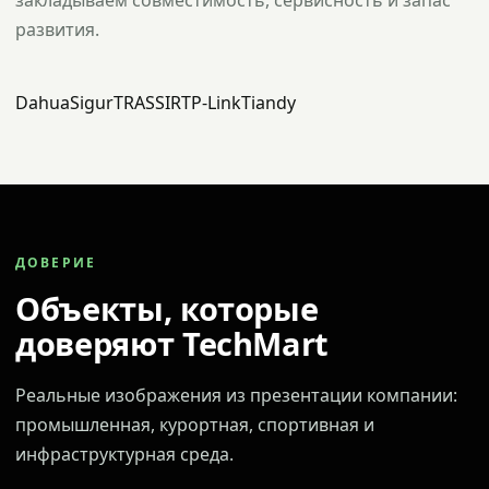
закладываем совместимость, сервисность и запас
развития.
Dahua
Sigur
TRASSIR
TP-Link
Tiandy
ДОВЕРИЕ
Объекты, которые
доверяют TechMart
Реальные изображения из презентации компании:
промышленная, курортная, спортивная и
инфраструктурная среда.