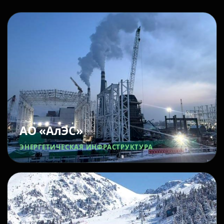
АО «АлЭС»
ЭНЕРГЕТИЧЕСКАЯ ИНФРАСТРУКТУРА