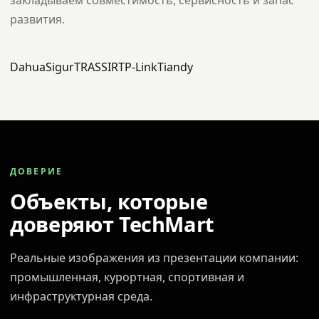
закладываем совместимость, сервисность и запас
развития.
Dahua
Sigur
TRASSIR
TP-Link
Tiandy
ДОВЕРИЕ
Объекты, которые
доверяют TechMart
Реальные изображения из презентации компании:
промышленная, курортная, спортивная и
инфраструктурная среда.