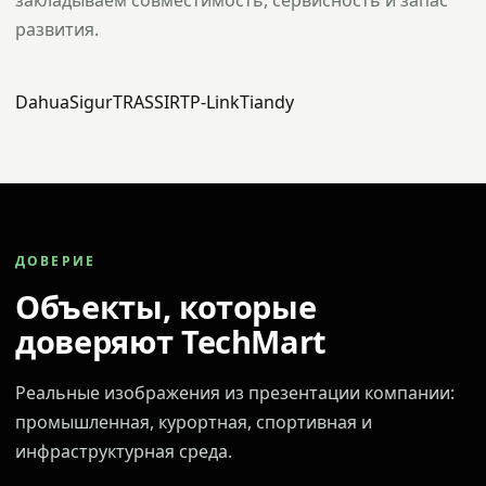
закладываем совместимость, сервисность и запас
развития.
Dahua
Sigur
TRASSIR
TP-Link
Tiandy
ДОВЕРИЕ
Объекты, которые
доверяют TechMart
Реальные изображения из презентации компании:
промышленная, курортная, спортивная и
инфраструктурная среда.