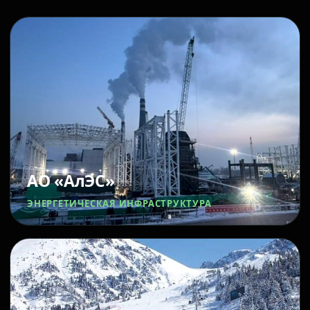
АО «АлЭС»
ЭНЕРГЕТИЧЕСКАЯ ИНФРАСТРУКТУРА