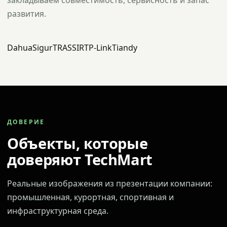
закладываем совместимость, сервисность и запас
развития.
Dahua
Sigur
TRASSIR
TP-Link
Tiandy
ДОВЕРИЕ
Объекты, которые
доверяют TechMart
Реальные изображения из презентации компании:
промышленная, курортная, спортивная и
инфраструктурная среда.