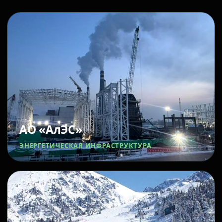
АО «АлЭС»
ЭНЕРГЕТИЧЕСКАЯ ИНФРАСТРУКТУРА