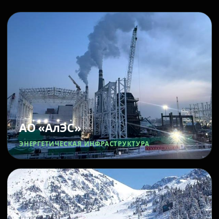
АО «АлЭС»
ЭНЕРГЕТИЧЕСКАЯ ИНФРАСТРУКТУРА