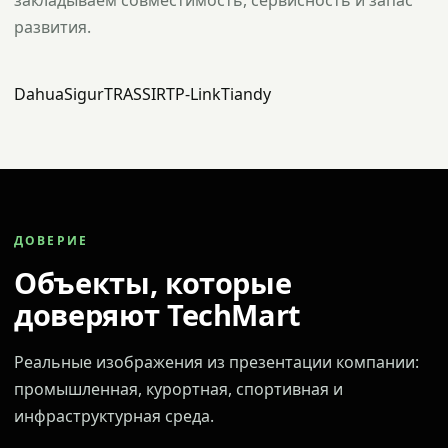
закладываем совместимость, сервисность и запас
развития.
Dahua
Sigur
TRASSIR
TP-Link
Tiandy
ДОВЕРИЕ
Объекты, которые
доверяют TechMart
Реальные изображения из презентации компании:
промышленная, курортная, спортивная и
инфраструктурная среда.