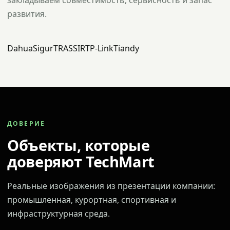
закладываем совместимость, сервисность и запас
развития.
Dahua
Sigur
TRASSIR
TP-Link
Tiandy
ДОВЕРИЕ
Объекты, которые
доверяют TechMart
Реальные изображения из презентации компании:
промышленная, курортная, спортивная и
инфраструктурная среда.