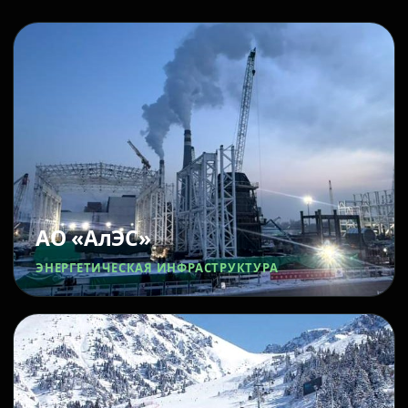
АО «АлЭС»
ЭНЕРГЕТИЧЕСКАЯ ИНФРАСТРУКТУРА