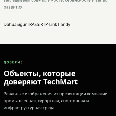
закладываем совместимость, сервисность и запас
развития.
Dahua
Sigur
TRASSIR
TP-Link
Tiandy
ДОВЕРИЕ
Объекты, которые
доверяют TechMart
Реальные изображения из презентации компании:
промышленная, курортная, спортивная и
инфраструктурная среда.