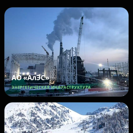
АО «АлЭС»
ЭНЕРГЕТИЧЕСКАЯ ИНФРАСТРУКТУРА