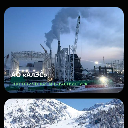
АО «АлЭС»
ЭНЕРГЕТИЧЕСКАЯ ИНФРАСТРУКТУРА