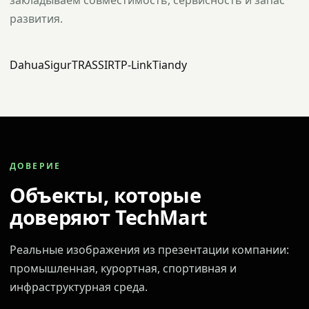
закладываем совместимость, сервисность и запас
развития.
Dahua
Sigur
TRASSIR
TP-Link
Tiandy
ДОВЕРИЕ
Объекты, которые
доверяют TechMart
Реальные изображения из презентации компании:
промышленная, курортная, спортивная и
инфраструктурная среда.