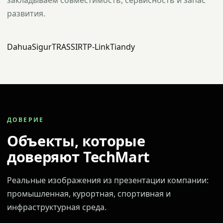
закладываем совместимость, сервисность и запас
развития.
Dahua
Sigur
TRASSIR
TP-Link
Tiandy
ДОВЕРИЕ
Объекты, которые
доверяют TechMart
Реальные изображения из презентации компании:
промышленная, курортная, спортивная и
инфраструктурная среда.