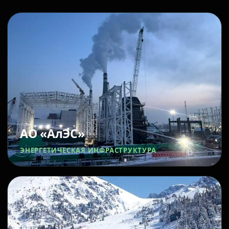
АО «АлЭС»
ЭНЕРГЕТИЧЕСКАЯ ИНФРАСТРУКТУРА