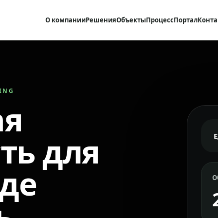
О компании
Решения
Объекты
Процесс
Портал
Конта
RING
ая
ть для
где
О
ь