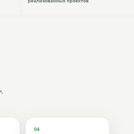
реализованных проектов
и,
04