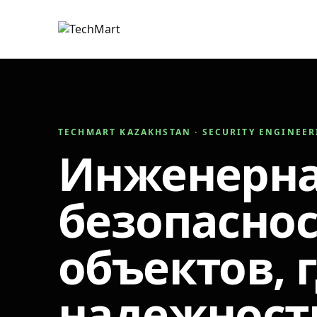
TECHMART KAZAKHSTAN · SECURITY ENGINEE
Инженерн
безопаснос
объектов, 
надежност