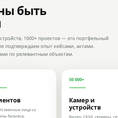
ны быть
и
и устройств, 1000+ проектов — это портфельный
пе подтверждаем опыт кейсами, актами,
ами по релевантным объектам.
50 000+
иентов
Камер и
устройств
тственные лица со
оны бизнеса,
Видео, СКУД, серверы, се