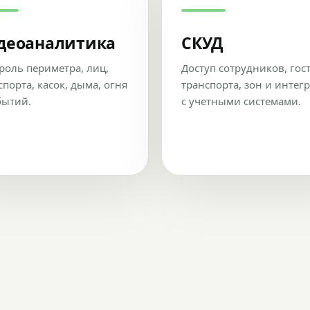
деоаналитика
СКУД
роль периметра, лиц,
Доступ сотрудников, гос
спорта, касок, дыма, огня
транспорта, зон и интег
бытий.
с учетными системами.