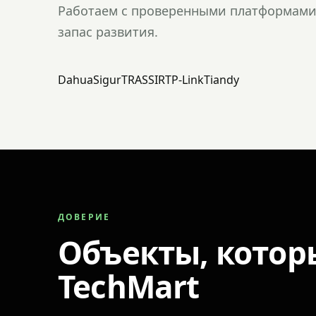
Работаем с проверенными платформами 
запас развития.
Dahua
Sigur
TRASSIR
TP-Link
Tiandy
ДОВЕРИЕ
Объекты, котор
TechMart