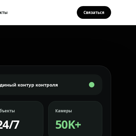
кты
Связаться
Единый контур контроля
бъекты
Камеры
24/7
50K+