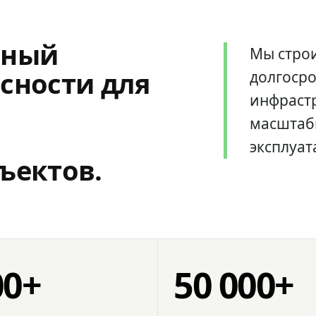
мный
Мы стро
сности для
долгоср
инфрастр
масштаб
эксплуат
ъектов.
00+
50 000+