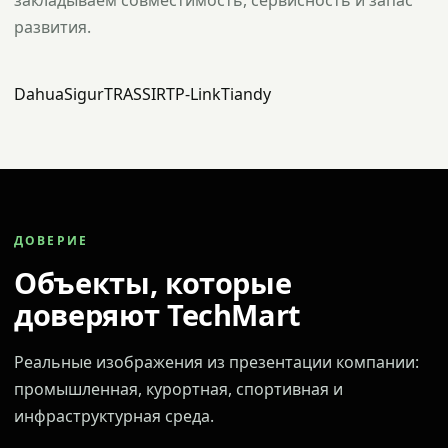
закладываем совместимость, сервисность и запас
развития.
Dahua
Sigur
TRASSIR
TP-Link
Tiandy
ДОВЕРИЕ
Объекты, которые
доверяют TechMart
Реальные изображения из презентации компании:
промышленная, курортная, спортивная и
инфраструктурная среда.