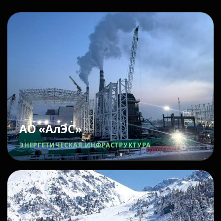
АО «АлЭС»
ЭНЕРГЕТИЧЕСКАЯ ИНФРАСТРУКТУРА