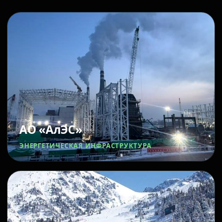
АО «АлЭС»
ЭНЕРГЕТИЧЕСКАЯ ИНФРАСТРУКТУРА