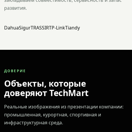
закладываем совместимость, сервисность и запас
развития.
Dahua
Sigur
TRASSIR
TP-Link
Tiandy
ДОВЕРИЕ
Объекты, которые
доверяют TechMart
Реальные изображения из презентации компании:
промышленная, курортная, спортивная и
инфраструктурная среда.