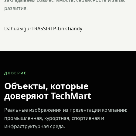
закладываем совместимость, сервисность и запас
развития.
Dahua
Sigur
TRASSIR
TP-Link
Tiandy
ДОВЕРИЕ
Объекты, которые
доверяют TechMart
Реальные изображения из презентации компании:
промышленная, курортная, спортивная и
инфраструктурная среда.