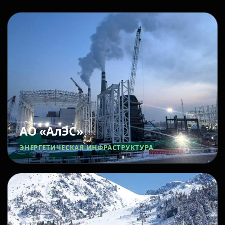
АО «АлЭС»
ЭНЕРГЕТИЧЕСКАЯ ИНФРАСТРУКТУРА