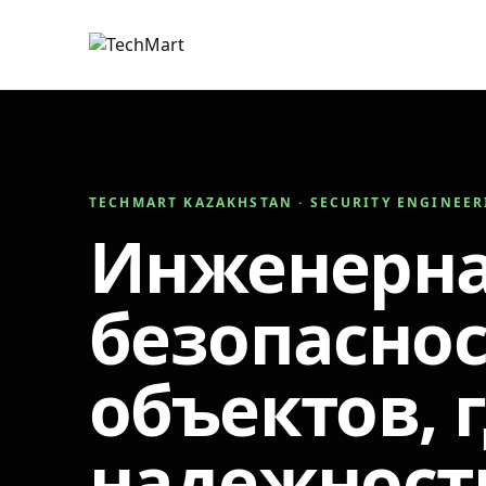
TECHMART KAZAKHSTAN · SECURITY ENGINEE
Инженерн
безопаснос
объектов, 
надежност