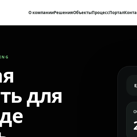
О компании
Решения
Объекты
Процесс
Портал
Конта
RING
ая
ть для
где
О
ь