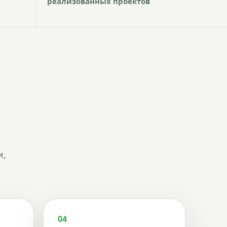
реализованных проектов
и,
04