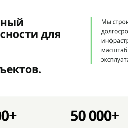
мный
Мы стро
сности для
долгоср
инфрастр
масштаб
эксплуат
ъектов.
00+
50 000+