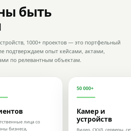
ны быть
и
и устройств, 1000+ проектов — это портфельный
пе подтверждаем опыт кейсами, актами,
ами по релевантным объектам.
50 000+
иентов
Камер и
устройств
тственные лица со
оны бизнеса,
Видео, СКУД, серверы, се