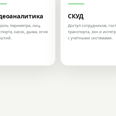
деоаналитика
СКУД
роль периметра, лиц,
Доступ сотрудников, гос
спорта, касок, дыма, огня
транспорта, зон и интег
бытий.
с учетными системами.