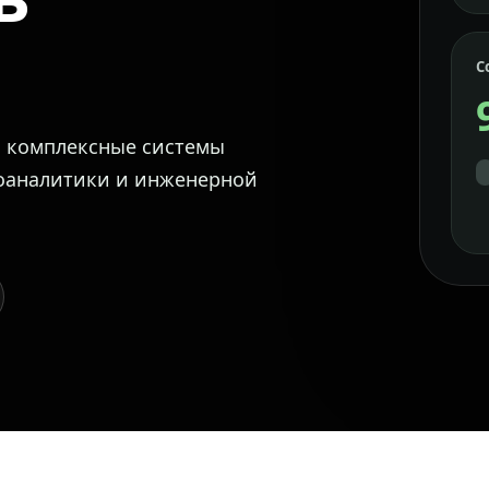
С
м комплексные системы
еоаналитики и инженерной