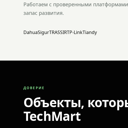
Работаем с проверенными платформами 
запас развития.
Dahua
Sigur
TRASSIR
TP-Link
Tiandy
ДОВЕРИЕ
Объекты, котор
TechMart