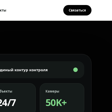
кты
Связаться
Единый контур контроля
бъекты
Камеры
24/7
50K+