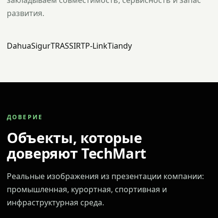
закладываем совместимость, сервисность и запас
развития.
Dahua
Sigur
TRASSIR
TP-Link
Tiandy
ДОВЕРИЕ
Объекты, которые
доверяют TechMart
Реальные изображения из презентации компании:
промышленная, курортная, спортивная и
инфраструктурная среда.