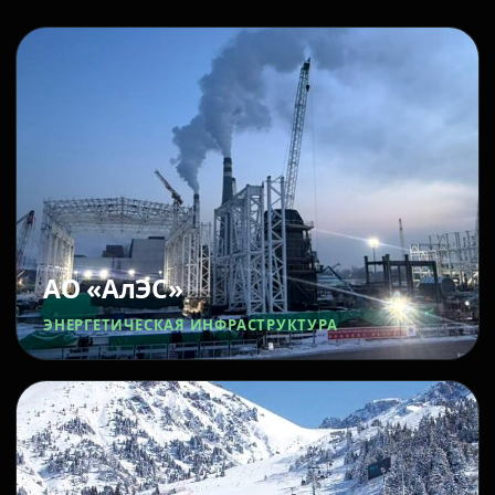
АО «АлЭС»
ЭНЕРГЕТИЧЕСКАЯ ИНФРАСТРУКТУРА