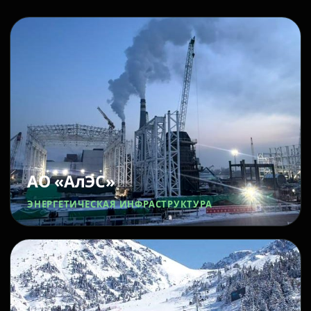
АО «АлЭС»
ЭНЕРГЕТИЧЕСКАЯ ИНФРАСТРУКТУРА