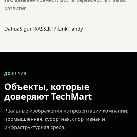
закладываем совместимость, сервисность и запас
развития.
Dahua
Sigur
TRASSIR
TP-Link
Tiandy
ДОВЕРИЕ
Объекты, которые
доверяют TechMart
Реальные изображения из презентации компании:
промышленная, курортная, спортивная и
инфраструктурная среда.