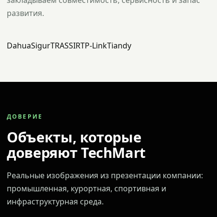
закладываем совместимость, сервисность и запас
развития.
Dahua
Sigur
TRASSIR
TP-Link
Tiandy
ДОВЕРИЕ
Объекты, которые
доверяют TechMart
Реальные изображения из презентации компании:
промышленная, курортная, спортивная и
инфраструктурная среда.