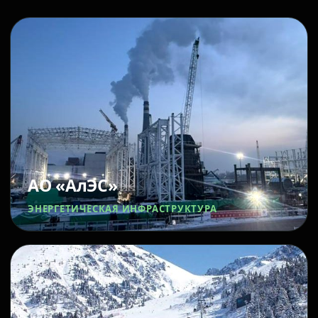
АО «АлЭС»
ЭНЕРГЕТИЧЕСКАЯ ИНФРАСТРУКТУРА